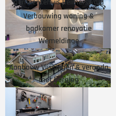
gemeentehuis Reimerswaal
Verbouwing woning &
badkamer renovatie
Wemeldinge
Aanbouw Vlissingen & veranda
met berging