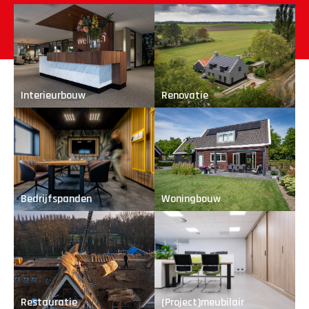
Interieurbouw
Renovatie
Bedrijfspanden
Woningbouw
Restauratie
(Project)meubilair