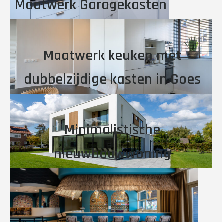
Maatwerk Garagekasten
Maatwerk keuken met
dubbelzijdige kasten in Goes
Minimalistische
nieuwbouwwoning