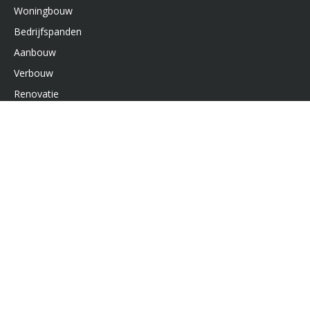
Woningbouw
Bedrijfspanden
Aanbouw
Verbouw
Renovatie
Service & Onderhoud
Interieurbouw
Bouwteam
CNC-Freeswerk
Belangrijke links
Recensies
Algemene voorwaarden
Nieuws en ontwikkelingen