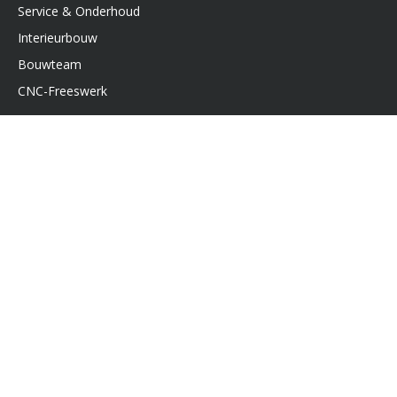
Service & Onderhoud
Interieurbouw
Bouwteam
CNC-Freeswerk
Belangrijke links
Recensies
Algemene voorwaarden
Nieuws en ontwikkelingen
Busbetimmering.nl
Belangrijke links
CNC-Freesmachine