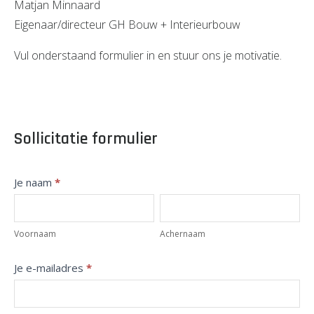
Matjan Minnaard
Eigenaar/directeur GH Bouw + Interieurbouw
Vul onderstaand formulier in en stuur ons je motivatie.
Sollicitatie formulier
Sollicitatie
Je naam
*
Voornaam
Achernaam
Voornaam
Achernaam
Je e-mailadres
*